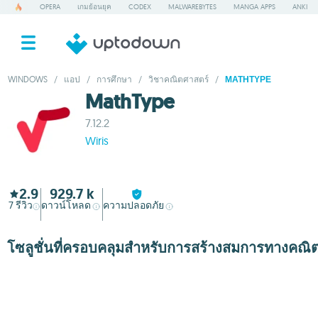
OPERA
เกมย้อนยุค
CODEX
MALWAREBYTES
MANGA APPS
ANKI
WINDOWS
/
แอป
/
การศึกษา
/
วิชาคณิตศาสตร์
/
MATHTYPE
MathType
7.12.2
Wiris
2.9
929.7 k
7
รีวิว
ดาวน์โหลด
ความปลอดภัย
โซลูชั่นที่ครอบคลุมสำหรับการสร้างสมการทางคณิ