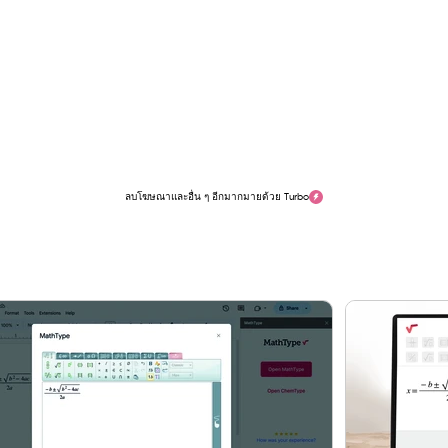
ลบโฆษณาและอื่น ๆ อีกมากมายด้วย Turbo