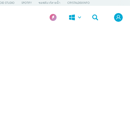
OID STUDIO
SPOTIFY
ซอฟต์แวร์ลายน้ำ
CRYSTALDISKINFO